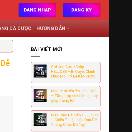
ĐĂNG NHẬP
ĐĂNG KÝ
ANG CÁ CƯỢC
HƯỚNG DẪN
BÀI VIẾT MỚI
 Dễ
Soi Kèo Cược Chấp
07
HELLO88 – Bí Quyết Chinh
Th12
Phục Mọi Tỷ Lệ Kèo Cược
Mẹo chơi tiến lên HELLO88
07
– Tổng hợp chiến thuật hay
Th12
giúp thắng lớn
Mẹo Chơi Bài Cào HELLO88
07
– Chiến Thuật Hiệu Quả Để
Th12
Thắng Cược Đã Tay