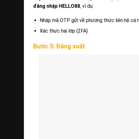
đăng nhập HELLO88
, ví dụ:
Nhập mã OTP gửi về phương thức liên hệ cá n
Xác thực hai lớp (2FA)
Bước 5: Đăng xuất