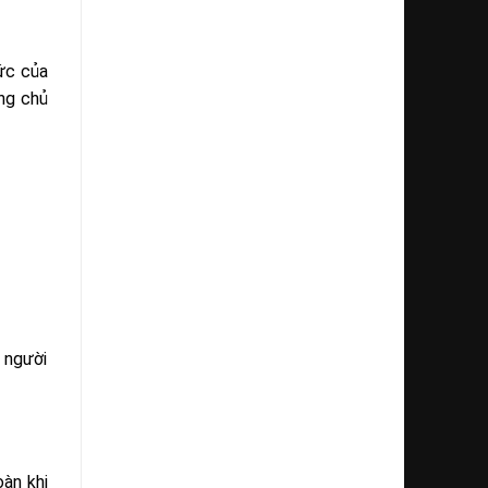
ức của
ang chủ
 người
àn khi