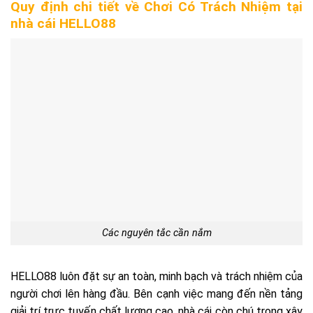
Quy định chi tiết về Chơi Có Trách Nhiệm tại
nhà cái HELLO88
Các nguyên tắc cần nắm
HELLO88 luôn đặt sự an toàn, minh bạch và trách nhiệm của
người chơi lên hàng đầu. Bên cạnh việc mang đến nền tảng
giải trí trực tuyến chất lượng cao, nhà cái còn chú trọng xây