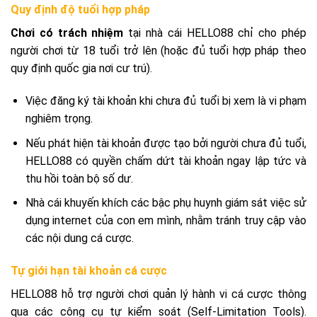
Quy định độ tuổi hợp pháp
Chơi có trách nhiệm
tại nhà cái HELLO88 chỉ cho phép
người chơi từ 18 tuổi trở lên (hoặc đủ tuổi hợp pháp theo
quy định quốc gia nơi cư trú).
Việc đăng ký tài khoản khi chưa đủ tuổi bị xem là vi phạm
nghiêm trọng.
Nếu phát hiện tài khoản được tạo bởi người chưa đủ tuổi,
HELLO88 có quyền chấm dứt tài khoản ngay lập tức và
thu hồi toàn bộ số dư.
Nhà cái khuyến khích các bậc phụ huynh giám sát việc sử
dụng internet của con em mình, nhằm tránh truy cập vào
các nội dung cá cược.
Tự giới hạn tài khoản cá cược
HELLO88 hỗ trợ người chơi quản lý hành vi cá cược thông
qua các công cụ tự kiểm soát (Self-Limitation Tools).