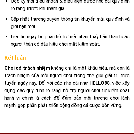
Đọc kỹ mọi điều khoản & điều kiện được nhà cái quy định
rõ ràng trước khi tham gia.
Cập nhật thường xuyên thông tin khuyến mãi, quy định và
giới hạn mới.
Liên hệ ngay bộ phận hỗ trợ nếu nhận thấy bản thân hoặc
người thân có dấu hiệu chơi mất kiểm soát.
Kết luận
Chơi có trách nhiệm
không chỉ là một khẩu hiệu, mà còn là
trách nhiệm của mỗi người chơi trong thế giới giải trí trực
tuyến ngày nay. Đối với các nhà cái như
HELLO88
, việc xây
dựng các quy định rõ ràng, hỗ trợ người chơi tự kiểm soát
hành vi chính là cách để đảm bảo môi trường chơi lành
mạnh, góp phần phát triển cộng đồng cá cược bền vững.