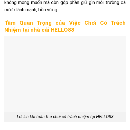
không mong muốn mà còn góp phần giữ gìn môi trường cá
cược lành mạnh, bền vững.
Tầm Quan Trọng của Việc Chơi Có Trách
Nhiệm tại nhà cái HELLO88
Lợi ích khi tuân thủ chơi có trách nhiệm tại HELLO88