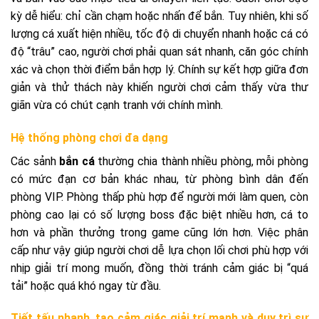
kỳ dễ hiểu: chỉ cần chạm hoặc nhấn để bắn. Tuy nhiên, khi số
lượng cá xuất hiện nhiều, tốc độ di chuyển nhanh hoặc cá có
độ “trâu” cao, người chơi phải quan sát nhanh, căn góc chính
xác và chọn thời điểm bắn hợp lý. Chính sự kết hợp giữa đơn
giản và thử thách này khiến người chơi cảm thấy vừa thư
giãn vừa có chút cạnh tranh với chính mình.
Hệ thống phòng chơi đa dạng
Các sảnh
bắn cá
thường chia thành nhiều phòng, mỗi phòng
có mức đạn cơ bản khác nhau, từ phòng bình dân đến
phòng VIP. Phòng thấp phù hợp để người mới làm quen, còn
phòng cao lại có số lượng boss đặc biệt nhiều hơn, cá to
hơn và phần thưởng trong game cũng lớn hơn. Việc phân
cấp như vậy giúp người chơi dễ lựa chọn lối chơi phù hợp với
nhịp giải trí mong muốn, đồng thời tránh cảm giác bị “quá
tải” hoặc quá khó ngay từ đầu.
Tiết tấu nhanh, tạo cảm giác giải trí mạnh và duy trì sự