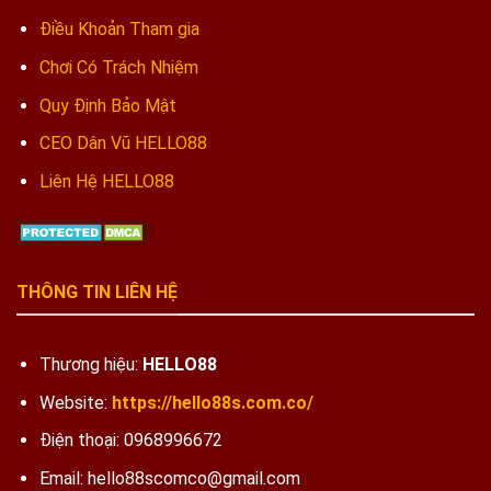
Điều Khoản Tham gia
Chơi Có Trách Nhiệm
Quy Định Bảo Mật
CEO Dân Vũ HELLO88
Liên Hệ HELLO88
THÔNG TIN LIÊN HỆ
Thương hiệu:
HELLO88
Website:
https://hello88s.com.co/
Điện thoại: 0968996672
Email:
hello88scomco@gmail.com