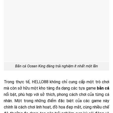
Bắn cá Ocean King đáng trải nghiệm ít nhất một lần
Trong thực tế, HELLO88 không chỉ cung cấp một trò chơi
mà còn sở hữu một kho tàng đa dạng các tựa game
bắn cá
nổi bật, phù hợp với sở thích, phong cách chơi của từng cá
nhân. Một trong những điểm đặc biệt của các game này
chính là cách chơi linh hoạt, đồ họa đẹp mắt, cùng nhiều chế