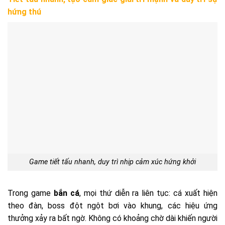
hứng thú
Game tiết tấu nhanh, duy trì nhịp cảm xúc hứng khởi
Trong game
bắn cá
, mọi thứ diễn ra liên tục: cá xuất hiện
theo đàn, boss đột ngột bơi vào khung, các hiệu ứng
thưởng xảy ra bất ngờ. Không có khoảng chờ dài khiến người