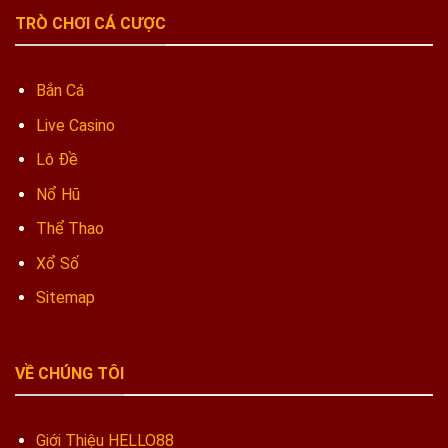
TRÒ CHƠI CÁ CƯỢC
Bắn Cá
Live Casino
Lô Đề
Nổ Hũ
Thể Thao
Xổ Số
Sitemap
VỀ CHÚNG TÔI
Giới Thiệu HELLO88