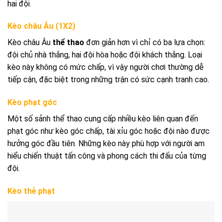
hai đội.
Kèo châu Âu (1X2)
Kèo châu Âu
thể thao
đơn giản hơn vì chỉ có ba lựa chọn:
đội chủ nhà thắng, hai đội hòa hoặc đội khách thắng. Loại
kèo này không có mức chấp, vì vậy người chơi thường dễ
tiếp cận, đặc biệt trong những trận có sức cạnh tranh cao.
Kèo phạt góc
Một số sảnh thể thao cung cấp nhiều kèo liên quan đến
phạt góc như kèo góc chấp, tài xỉu góc hoặc đội nào được
hưởng góc đầu tiên. Những kèo này phù hợp với người am
hiểu chiến thuật tấn công và phong cách thi đấu của từng
đội.
Kèo thẻ phạt