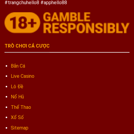
#trangchuhello8 #apphello88
TRÒ CHƠI CÁ CƯỢC
Bắn Cá
Live Casino
Lô Đề
Nổ Hũ
Thể Thao
Xổ Số
Sitemap