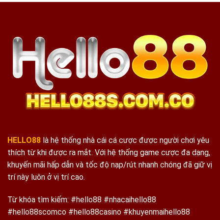
HELLO88
là hệ thống nhà cái cá cược được người chơi yêu
thích từ khi được ra mắt. Với hệ thống game cược đa dạng,
khuyến mãi hấp dẫn và tốc độ nạp/rút nhanh chóng đã giữ vị
trí này luôn ở vị trí cao.
Từ khóa tìm kiếm: #hello88 #nhacaihello88
#hello88scomco #hello88casino #khuyenmaihello88