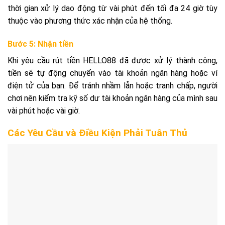
thời gian xử lý dao động từ vài phút đến tối đa 24 giờ tùy
thuộc vào phương thức xác nhận của hệ thống.
Bước 5: Nhận tiền
Khi yêu cầu rút tiền HELLO88 đã được xử lý thành công,
tiền sẽ tự động chuyển vào tài khoản ngân hàng hoặc ví
điện tử của bạn. Để tránh nhầm lẫn hoặc tranh chấp, người
chơi nên kiểm tra kỹ số dư tài khoản ngân hàng của mình sau
vài phút hoặc vài giờ.
Các Yêu Cầu và Điều Kiện Phải Tuân Thủ