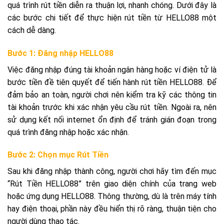
quá trình rút tiền diễn ra thuận lợi, nhanh chóng. Dưới đây là
các bước chi tiết để thực hiện rút tiền từ HELLO88 một
cách dễ dàng.
Bước 1: Đăng nhập HELLO88
Việc đăng nhập đúng tài khoản ngân hàng hoặc ví điện tử là
bước tiền đề tiên quyết để tiến hành rút tiền HELLO88. Để
đảm bảo an toàn, người chơi nên kiểm tra kỹ các thông tin
tài khoản trước khi xác nhận yêu cầu rút tiền. Ngoài ra, nên
sử dụng kết nối internet ổn định để tránh gián đoạn trong
quá trình đăng nhập hoặc xác nhận.
Bước 2: Chọn mục Rút Tiền
Sau khi đăng nhập thành công, người chơi hãy tìm đến mục
“Rút Tiền HELLO88” trên giao diện chính của trang web
hoặc ứng dụng HELLO88. Thông thường, dù là trên máy tính
hay điện thoại, phần này đều hiển thị rõ ràng, thuận tiện cho
người dùng thao tác.