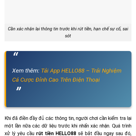
Cần xác nhận lại thông tin trước khi rút tiền, hạn chế sự cố, sai
sót
Xem thêm:
Tải App HELLO88 – Trải Nghiệm
Cá Cược Đỉnh Cao Trên Điện Thoại
Khi đã điền đầy đủ các thông tin, người chơi cần kiểm tra lại
một lần nữa các dữ liệu trước khi nhấn xác nhận. Quá trình
xử lý yêu cầu
rút tiền HELLO88
sẽ bắt đầu ngay sau đó,