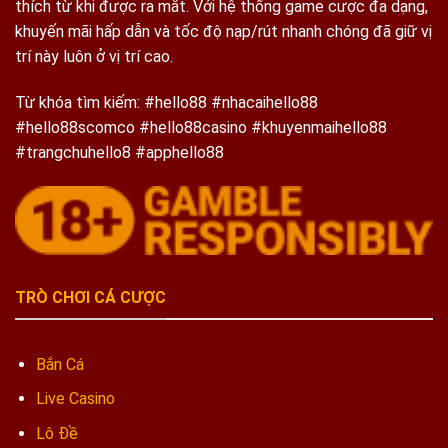
thích từ khi được ra mắt. Với hệ thống game cược đa dạng,
khuyến mãi hấp dẫn và tốc độ nạp/rút nhanh chóng đã giữ vị
trí này luôn ở vị trí cao.
Từ khóa tìm kiếm: #hello88 #nhacaihello88
#hello88scomco #hello88casino #khuyenmaihello88
#trangchuhello8 #apphello88
TRÒ CHƠI CÁ CƯỢC
Bắn Cá
Live Casino
Lô Đề