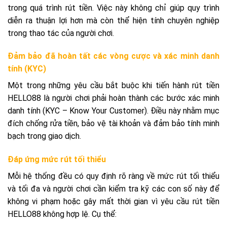
trong quá trình rút tiền. Việc này không chỉ giúp quy trình
diễn ra thuận lợi hơn mà còn thể hiện tính chuyên nghiệp
trong thao tác của người chơi.
Đảm bảo đã hoàn tất các vòng cược và xác minh danh
tính (KYC)
Một trong những yêu cầu bắt buộc khi tiến hành rút tiền
HELLO88 là người chơi phải hoàn thành các bước xác minh
danh tính (KYC – Know Your Customer). Điều này nhằm mục
đích chống rửa tiền, bảo vệ tài khoản và đảm bảo tính minh
bạch trong giao dịch.
Đáp ứng mức rút tối thiểu
Mỗi hệ thống đều có quy định rõ ràng về mức rút tối thiểu
và tối đa và người chơi cần kiểm tra kỹ các con số này để
không vi phạm hoặc gây mất thời gian vì yêu cầu rút tiền
HELLO88 không hợp lệ. Cụ thể: