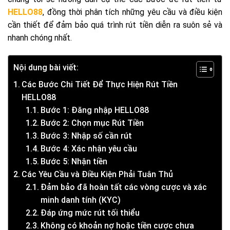
HELLO88
, đồng thời phân tích những yêu cầu và điều kiện
cần thiết để đảm bảo quá trình rút tiền diễn ra suôn sẻ và
nhanh chóng nhất.
Nội dung bài viết:
Các Bước Chi Tiết Để Thực Hiện Rút Tiền
HELLO88
Bước 1: Đăng nhập HELLO88
Bước 2: Chọn mục Rút Tiền
Bước 3: Nhập số cần rút
Bước 4: Xác nhận yêu cầu
Bước 5: Nhận tiền
Các Yêu Cầu và Điều Kiện Phải Tuân Thủ
Đảm bảo đã hoàn tất các vòng cược và xác
minh danh tính (KYC)
Đáp ứng mức rút tối thiểu
Không có khoản nợ hoặc tiền cược chưa