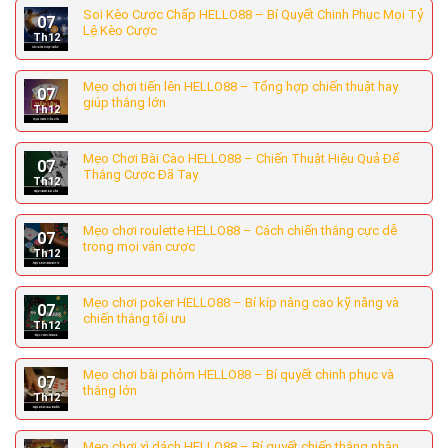
Soi Kèo Cược Chấp HELLO88 – Bí Quyết Chinh Phục Mọi Tỷ
07
Lệ Kèo Cược
Th12
Mẹo chơi tiến lên HELLO88 – Tổng hợp chiến thuật hay
07
giúp thắng lớn
Th12
Mẹo Chơi Bài Cào HELLO88 – Chiến Thuật Hiệu Quả Để
07
Thắng Cược Đã Tay
Th12
Mẹo chơi roulette HELLO88 – Cách chiến thắng cực dễ
07
trong mọi ván cược
Th12
Mẹo chơi poker HELLO88 – Bí kíp nâng cao kỹ năng và
07
chiến thắng tối ưu
Th12
Mẹo chơi bài phỏm HELLO88 – Bí quyết chinh phục và
07
thắng lớn
Th12
Mẹo chơi xì dách HELLO88 – Bí quyết chiến thắng nhận