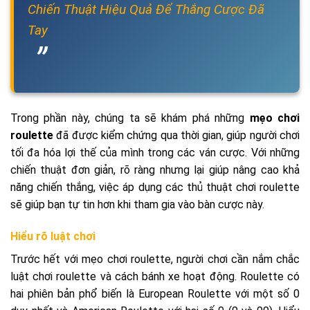
Chiến Thuật Hiệu Quả Để Thắng Cược Đã
Tay
Trong phần này, chúng ta sẽ khám phá những
mẹo chơi
roulette
đã được kiểm chứng qua thời gian, giúp người chơi
tối đa hóa lợi thế của mình trong các ván cược. Với những
chiến thuật đơn giản, rõ ràng nhưng lại giúp nâng cao khả
năng chiến thắng, việc áp dụng các thủ thuật chơi roulette
sẽ giúp bạn tự tin hơn khi tham gia vào bàn cược này.
Hiểu rõ luật chơi
Trước hết với mẹo chơi roulette, người chơi cần nắm chắc
luật chơi roulette và cách bánh xe hoạt động. Roulette có
hai phiên bản phổ biến là European Roulette với một số 0