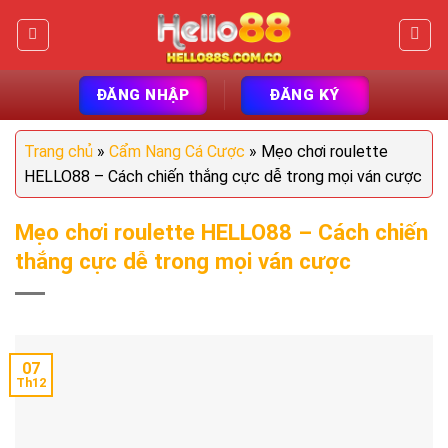
Skip
to
content
ĐĂNG NHẬP
ĐĂNG KÝ
Trang chủ
»
Cẩm Nang Cá Cược
»
Mẹo chơi roulette
HELLO88 – Cách chiến thắng cực dễ trong mọi ván cược
Mẹo chơi roulette HELLO88 – Cách chiến
thắng cực dễ trong mọi ván cược
07
Th12