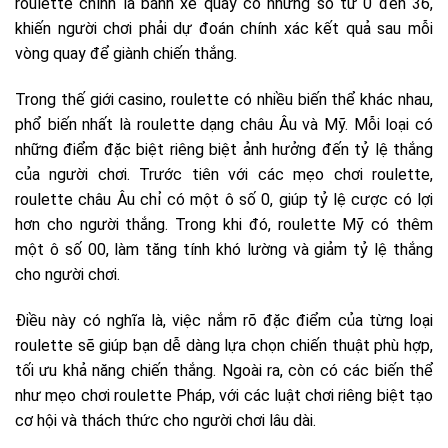
roulette chính là bánh xe quay có những số từ 0 đến 36,
khiến người chơi phải dự đoán chính xác kết quả sau mỗi
vòng quay để giành chiến thắng.
Trong thế giới casino, roulette có nhiều biến thể khác nhau,
phổ biến nhất là roulette dạng châu Âu và Mỹ. Mỗi loại có
những điểm đặc biệt riêng biệt ảnh hưởng đến tỷ lệ thắng
của người chơi. Trước tiên với các mẹo chơi roulette,
roulette châu Âu chỉ có một ô số 0, giúp tỷ lệ cược có lợi
hơn cho người thắng. Trong khi đó, roulette Mỹ có thêm
một ô số 00, làm tăng tính khó lường và giảm tỷ lệ thắng
cho người chơi.
Điều này có nghĩa là, việc nắm rõ đặc điểm của từng loại
roulette sẽ giúp bạn dễ dàng lựa chọn chiến thuật phù hợp,
tối ưu khả năng chiến thắng. Ngoài ra, còn có các biến thể
như mẹo chơi roulette Pháp, với các luật chơi riêng biệt tạo
cơ hội và thách thức cho người chơi lâu dài.