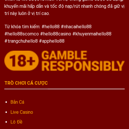
khuyến mãi hấp dẫn và tốc độ nạp/rút nhanh chóng đã giữ vị
trí này luôn ở vị trí cao.
Từ khóa tìm kiếm: #hello88 #nhacaihello88
#hello88scomco #hello88casino #khuyenmaihello88
#trangchuhello8 #apphello88
TRÒ CHƠI CÁ CƯỢC
Bắn Cá
Live Casino
Lô Đề