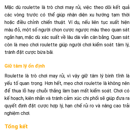
Mặc dù roulette là trò chơi may rủi, việc theo dõi kết quả
các vòng trước có thể giúp nhận diện xu hướng tạm thời
hoặc điều chỉnh chiến thuật. Ví dụ, nếu liên tục xuất hiện
màu đỏ, một số người chọn cược ngược màu theo quan sát
ngắn hạn, mặc dù xác suất về lâu dài vẫn cân bằng. Quan sát
còn là mẹo chơi roulette giúp người chơi kiểm soát tâm lý,
tránh đặt cược bừa bãi.
Giữ tâm lý ổn định
Roulette là trò chơi may rủi, vì vậy giữ tâm lý bình tĩnh là
yếu tố quan trọng. Hơn hết, mẹo chơi roulette là không nên
để thua lỗ hay chuỗi thắng làm bạn mất kiểm soát. Chơi có
kế hoạch, kiên nhẫn và tránh cảm xúc chi phối sẽ giúp đưa ra
quyết định đặt cược hợp lý, hạn chế rủi ro và nâng cao trải
nghiệm chơi.
Tổng kết