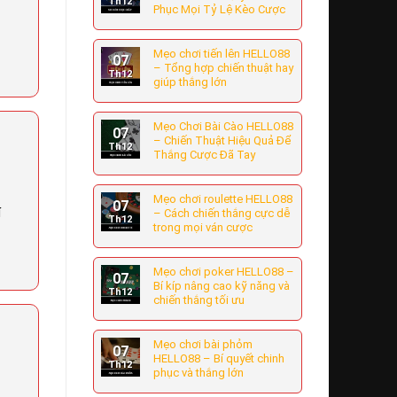
Th12
Phục Mọi Tỷ Lệ Kèo Cược
Mẹo chơi tiến lên HELLO88
07
– Tổng hợp chiến thuật hay
Th12
giúp thắng lớn
Mẹo Chơi Bài Cào HELLO88
07
– Chiến Thuật Hiệu Quả Để
Th12
Thắng Cược Đã Tay
Mẹo chơi roulette HELLO88
07
í
– Cách chiến thắng cực dễ
Th12
trong mọi ván cược
Mẹo chơi poker HELLO88 –
07
Bí kíp nâng cao kỹ năng và
Th12
chiến thắng tối ưu
Mẹo chơi bài phỏm
07
HELLO88 – Bí quyết chinh
Th12
phục và thắng lớn