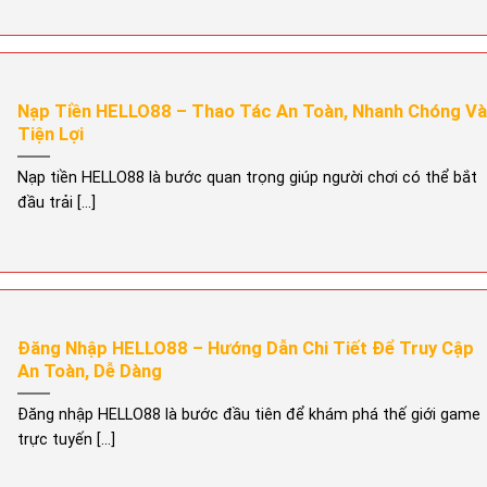
Nạp Tiền HELLO88 – Thao Tác An Toàn, Nhanh Chóng Và
Tiện Lợi
Nạp tiền HELLO88 là bước quan trọng giúp người chơi có thể bắt
đầu trải [...]
Đăng Nhập HELLO88 – Hướng Dẫn Chi Tiết Để Truy Cập
An Toàn, Dễ Dàng
Đăng nhập HELLO88 là bước đầu tiên để khám phá thế giới game
trực tuyến [...]