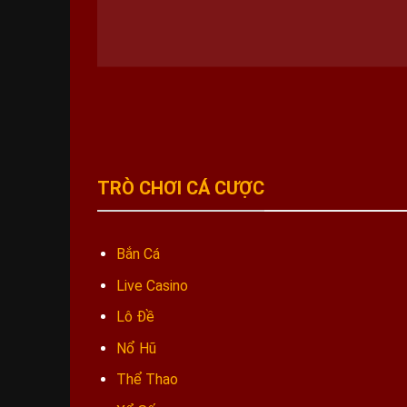
TRÒ CHƠI CÁ CƯỢC
Bắn Cá
Live Casino
Lô Đề
Nổ Hũ
Thể Thao