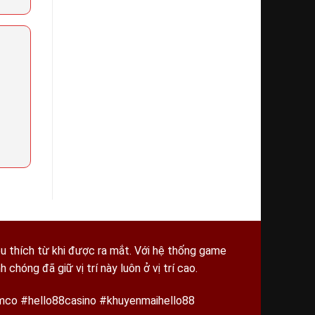
u thích từ khi được ra mắt. Với hệ thống game
hóng đã giữ vị trí này luôn ở vị trí cao.
omco #hello88casino #khuyenmaihello88