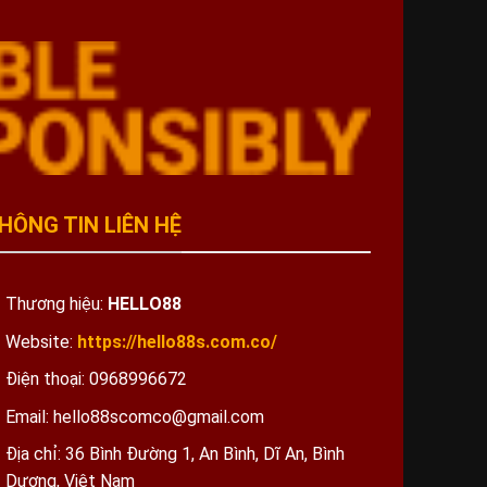
HÔNG TIN LIÊN HỆ
Thương hiệu:
HELLO88
Website:
https://hello88s.com.co/
Điện thoại: 0968996672
Email:
hello88scomco@gmail.com
Địa chỉ: 36 Bình Đường 1, An Bình, Dĩ An, Bình
Dương, Việt Nam