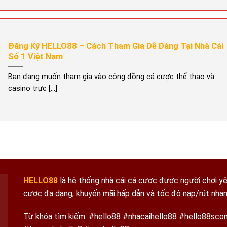
Đăng Ký HELLO88 – Cách Tham Gia Dễ Dàng Tại Nhà Cái
Số 1 Việt Nam
Bạn đang muốn tham gia vào cộng đồng cá cược thể thao và
casino trực [...]
HELLO88
là hệ thống nhà cái cá cược được người chơi yê
cược đa dạng, khuyến mãi hấp dẫn và tốc độ nạp/rút nhanh c
Từ khóa tìm kiếm: #hello88 #nhacaihello88 #hello88sc